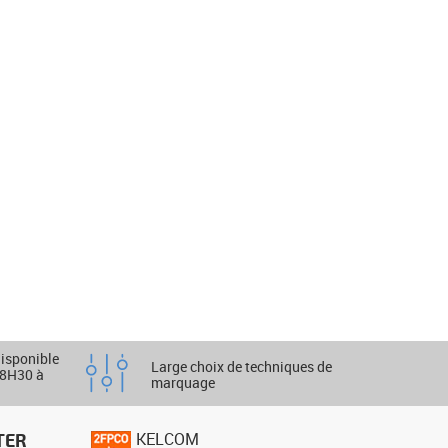
disponible
Large choix de techniques de
 8H30 à
marquage
TER
KELCOM