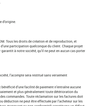
.
e d’origine.
OM. Tous les droits de création et de reproduction, et
t d’une participation quelconque du client. Chaque projet
 garantit à notre société, qu’il ne peut en aucun cas porter
ciété, l’acompte sera restitué sans versement
 bénéficié d’une facilité de paiement n’entraîne aucune
 paiement et plus généralement toute détérioration du
on des commandes. Toute réclamation sur les factures doit
 déduction ne peut être effectuée par l’acheteur sur les
upture, manquant ou non-conformité) constituera un défaut