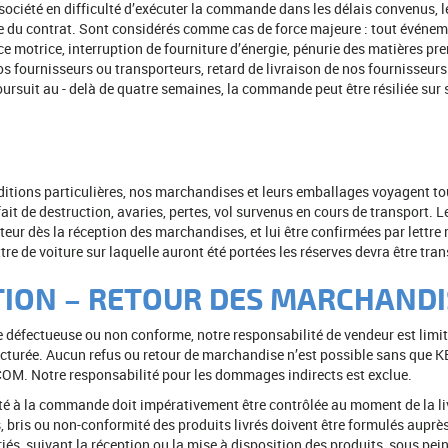
ciété en difficulté d’exécuter la commande dans les délais convenus, les
 du contrat. Sont considérés comme cas de force majeure : tout événemen
orce motrice, interruption de fourniture d’énergie, pénurie des matières 
s fournisseurs ou transporteurs, retard de livraison de nos fournisseurs 
poursuit au - delà de quatre semaines, la commande peut être résiliée sur
itions particulières, nos marchandises et leurs emballages voyagent touj
it de destruction, avaries, pertes, vol survenus en cours de transport. L
eur dès la réception des marchandises, et lui être confirmées par lettr
ettre de voiture sur laquelle auront été portées les réserves devra être tr
TION – RETOUR DES MARCHANDI
 défectueuse ou non conforme, notre responsabilité de vendeur est limi
é facturée. Aucun refus ou retour de marchandise n’est possible sans que
ELCOM. Notre responsabilité pour les dommages indirects est exclue.
ité à la commande doit impérativement être contrôlée au moment de la li
s, bris ou non-conformité des produits livrés doivent être formulés aupr
ériés, suivant la réception ou la mise à disposition des produits, sous pe