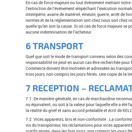
En cas de force majeure ou tout événement mettant notre so
l’extinction de l’événement empêchant l’exécution normale
intempérie, avarie de matériel, émeute, guerre, arrêt de f
normes et de la réglementation soit chez nous soit chez no
quelle qu’en soit la cause. Si un cas de force majeure se 
aucune indemnisation de l’acheteur.
6 TRANSPORT
Quel que soit le mode de transport convenu selon des cond
responsabilité ne peut en aucun cas être recherchée pour fa
Commerce doivent être motivées et adressées au transport
trois jours, non compris les jours fériés. Une copie de la l
7 RECEPTION – RECLAMA
7.1. De manière générale, en cas de marchandise reconnue
ou équivalent, ou soit à la valeur pour laquelle elle a ét
la réalité du grief et sans accord préalable et écrit de K
7.2. Vices apparents, bris et non-conformité : La conform
vis du transporteur, les réclamations pour vices apparent
justificatives, dans les huit jours, non compris les jours f