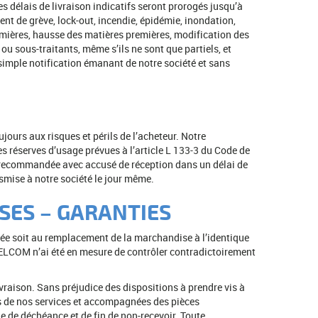
 délais de livraison indicatifs seront prorogés jusqu’à
t de grève, lock-out, incendie, épidémie, inondation,
premières, hausse des matières premières, modification des
ou sous-traitants, même s’ils ne sont que partiels, et
 simple notification émanant de notre société et sans
ours aux risques et périls de l’acheteur. Notre
es réserves d’usage prévues à l’article L 133-3 du Code de
e recommandée avec accusé de réception dans un délai de
ansmise à notre société le jour même.
SES – GARANTIES
tée soit au remplacement de la marchandise à l’identique
 KELCOM n’ai été en mesure de contrôler contradictoirement
vraison. Sans préjudice des dispositions à prendre vis à
ès de nos services et accompagnées des pièces
ine de déchéance et de fin de non-recevoir. Toute