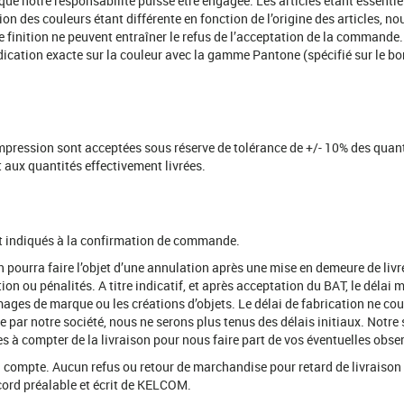
ue notre responsabilité puisse être engagée. Les articles étant essentiel
on des couleurs étant différente en fonction de l’origine des articles, 
 de finition ne peuvent entraîner le refus de l’acceptation de la commande.
’indication exacte sur la couleur avec la gamme Pantone (spécifié sur l
mpression sont acceptées sous réserve de tolérance de +/- 10% des quan
 aux quantités effectivement livrées.
ont indiqués à la confirmation de commande.
son pourra faire l’objet d’une annulation après une mise en demeure de livr
ion ou pénalités. A titre indicatif, et après acceptation du BAT, le délai
mages de marque ou les créations d’objets. Le délai de fabrication ne cou
par notre société, nous ne serons plus tenus des délais initiaux. Notre 
res à compter de la livraison pour nous faire part de vos éventuelles obs
en compte. Aucun refus ou retour de marchandise pour retard de livraiso
ccord préalable et écrit de KELCOM.