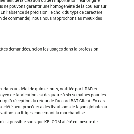
lement de la création ou de l’importation, leur origine
nous ne pouvons garantir une homogénéité de la couleur sur
 En l’absence de précision, le choix du type de caractère
e bon de commande), nous nous rapprochons au mieux des
tités demandées, selon les usages dans la profession.
er dans un délai de quinze jours, notifiée par LRAR et
 moyen de fabrication est de quatre à six semaines pour les
rt qu’à réception du retour de l’accord BAT Client. En cas
société peut procéder à des livraisons de façon globale ou
ervations ou litiges concernant la marchandise.
n n’est possible sans que KELCOM ai été en mesure de