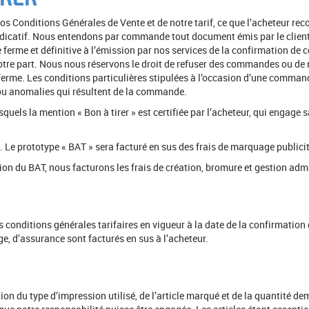
s Conditions Générales de Vente et de notre tarif, ce que l’acheteur r
indicatif. Nous entendons par commande tout document émis par le client 
 ferme et définitive à l’émission par nos services de la confirmation d
tre part. Nous nous réservons le droit de refuser des commandes ou de 
ferme. Les conditions particulières stipulées à l’occasion d’une comm
 ou anomalies qui résultent de la commande.
ls la mention « Bon à tirer » est certifiée par l’acheteur, qui engage s
 Le prototype « BAT » sera facturé en sus des frais de marquage publicit
n du BAT, nous facturons les frais de création, bromure et gestion admi
des conditions générales tarifaires en vigueur à la date de la confirmati
age, d’assurance sont facturés en sus à l’acheteur.
ion du type d’impression utilisé, de l’article marqué et de la quantité 