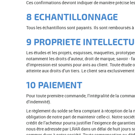
Ces confirmations devront indiquer de manière précise les
8 ECHANTILLONNAGE
Tous les échantillons sont payants. Ils sont remboursés à l
9 PROPRIETE INTELLECTU
Les études et les projets, esquisses, maquettes, prototypes
notamment les droits d’auteur, droit de marque, savoir - f
d’impression est soumis pour avis au client. Toute étude ou
atteinte aux droits d’un tiers. Le client sera exclusivemen
10 PAIEMENT
Pour toute première commande, l’intégralité de la comman
d’indemnité).
Le règlement du solde se fera comptant à réception de la 
obligation de notre part de maintenir celle-ci. Notre soc
crédit de l’acheteur pourra justifier l’exigence de garant
nous être adressée par LRAR dans un délai de huit jours s
sommes dues à notre société. Toute compensation ou déduc