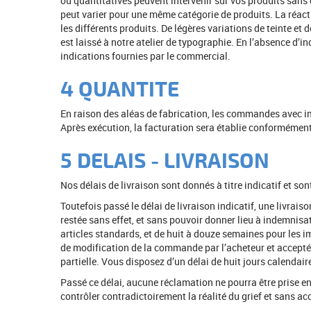
ou quantitatives peuvent intervenir sur vos produits sans q
peut varier pour une même catégorie de produits. La réacti
les différents produits. De légères variations de teinte et
est laissé à notre atelier de typographie. En l’absence d
indications fournies par le commercial.
4 QUANTITE
En raison des aléas de fabrication, les commandes avec i
Après exécution, la facturation sera établie conformément
5 DELAIS - LIVRAISON
Nos délais de livraison sont donnés à titre indicatif et s
Toutefois passé le délai de livraison indicatif, une livrai
restée sans effet, et sans pouvoir donner lieu à indemnisat
articles standards, et de huit à douze semaines pour les i
de modification de la commande par l’acheteur et acceptée 
partielle. Vous disposez d’un délai de huit jours calendai
Passé ce délai, aucune réclamation ne pourra être prise 
contrôler contradictoirement la réalité du grief et sans a