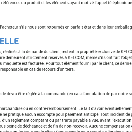
 références du produit et les éléments ayant motivé l’appel téléphonique
’acheteur s’ils nous sont retournés en parfait état et dans leur emballag
ELLE
, réalisés à la demande du client, restent la propriété exclusive de KELC
aire demeurent strictement réservés à KELCOM, même s’ils ont fait l’obje
 maquette est facturée. Pour tout élément fourni par le client, ce dernier
t responsable en cas de recours d’un tiers.
de devra être réglée à la commande (en cas d’annulation de par notre so
marchandise ou en contre-remboursement. Le fait d’avoir éventuellement
iété ne pratique aucun escompte pour paiement anticipé. Tout incident de
ies, d’un règlement comptant ou par traite payable à vue, avant l’exécuti
ous peine de déchéance et de fin de non-recevoir. Aucune compensation ou
tion unilatérale par le client (par exemple pour retard de livraison, r