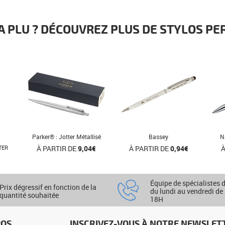
 A PLU ? DÉCOUVREZ PLUS DE STYLOS P
Parker® : Jotter Métallisé
Bassey
N
TER
À PARTIR DE
9,04€
À PARTIR DE
0,94€
À
Équipe de spécialistes 
Prix dégressif en fonction de la
du lundi au vendredi de
quantité souhaitée
18H
POS
INSCRIVEZ-VOUS À NOTRE NEWSLET