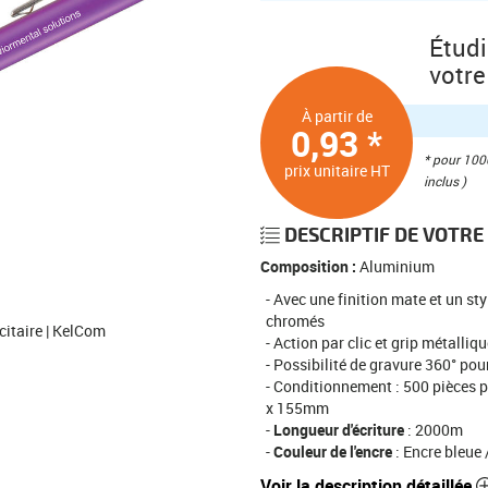
Étud
votre
À partir de
0,93 *
* pour 1000
prix unitaire HT
inclus )
DESCRIPTIF DE VOTRE 
Composition :
Aluminium
Avec une finition mate et un styl
chromés
icitaire | KelCom
Action par clic et grip métalliq
Possibilité de gravure 360° pou
Conditionnement : 500 pièces pa
x 155mm
Longueur d'écriture
: 2000m
Couleur de l'encre
: Encre bleue 
Voir la description détaillée